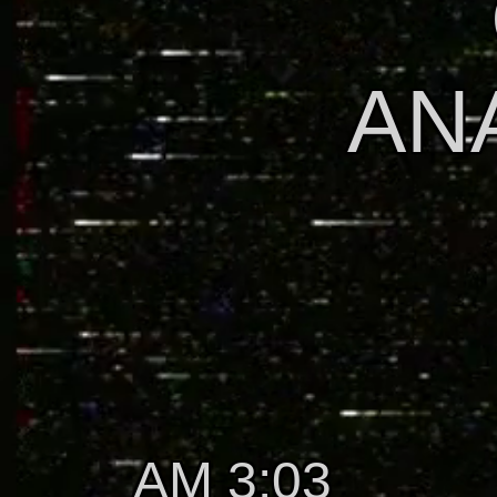
AN
AM 3:03