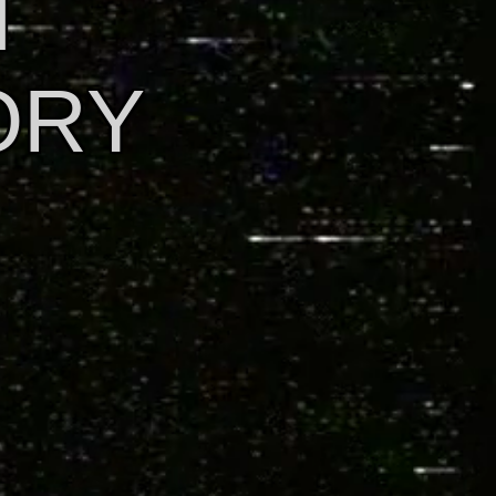
I
ORY